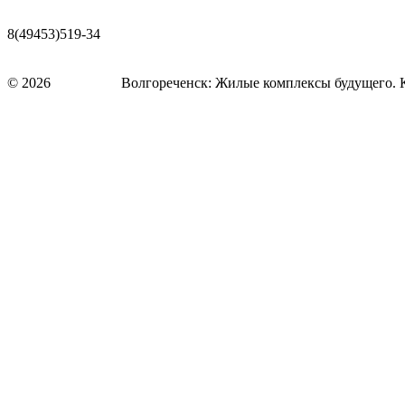
Вернуться
8(49453)519-34
31859@list.ru
mzkbutovo@mail.ru
© 2026
design fore
Волгореченск: Жилые комплексы будущего. 