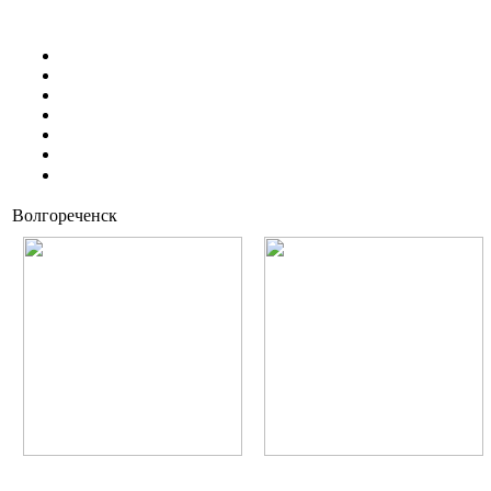
Контакты
Купить
Пикник Комплекс СУНДУК
Дневник стройки
О застройщике
О проекте
⇑
Волгореченск