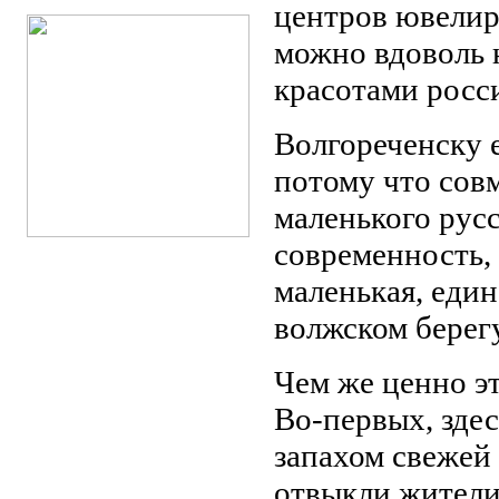
центров ювелирн
можно вдоволь 
красотами росс
Волгореченску 
потому что сов
маленького русс
современность,
Окружающая природа
маленькая, еди
волжском берегу
Чем же ценно э
Во-первых, зде
запахом свежей 
отвыкли жители