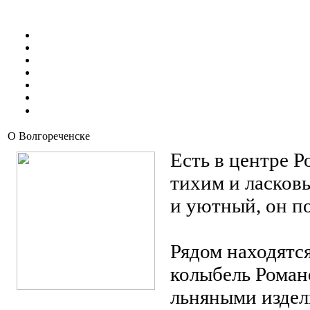
Контакты
Купить
Пикник Комплекс СУНДУК
Дневник стройки
О застройщике
О проекте
⇑
О Волгореченске
Есть в центре Р
тихим и ласков
и уютный, он по
Рядом находятс
колыбель Роман
льняными издел
Галерея города