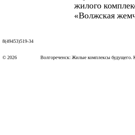
жилого комплек
«Волжская жемч
Вернуться
8(49453)519-34
31859@list.ru
mzkbutovo@mail.ru
© 2026
design fore
Волгореченск: Жилые комплексы будущего. 